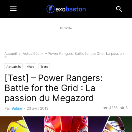
Publicité
Accueil
Actualités
– Power Rangers: Battle for the Grid : La passion
du...
Actualités
nWay
Tests
[Test] – Power Rangers:
Battle for the Grid : La
passion du Megazord
4265
8
Par
Valgar
-
23 avril 2019