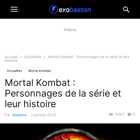
Publicité
Accueil
Actualités
Mortal Kombat : Personnages de la série et leur
histoire
Actualités
Mortal Kombat
Mortal Kombat :
Personnages de la série et
leur histoire
3943
0
Par
Saejima
-
2 janvier 2025