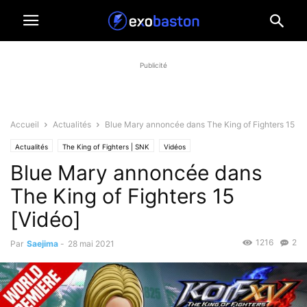
Publicité
Accueil
Actualités
Blue Mary annoncée dans The King of Fighters 15
Actualités
The King of Fighters | SNK
Vidéos
Blue Mary annoncée dans
The King of Fighters 15
[Vidéo]
1216
2
Par
Saejima
-
28 mai 2021