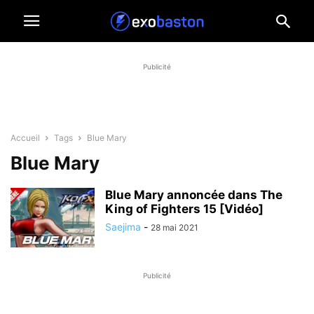
Publicité
Accueil
Tags
Blue Mary
Blue Mary
Blue Mary annoncée dans The
King of Fighters 15 [Vidéo]
Saejima
-
28 mai 2021
Publicité