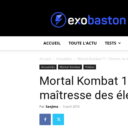
ExoBaston
ACCUEIL
TOUTE L’ACTU
TESTS
Accueil
Actualités
Mortal Kombat 11 : Cetrion, la 
Actualités
Mortal Kombat
Vidéos
Mortal Kombat 11
maîtresse des é
Par
Saejima
-
3 avril 2019