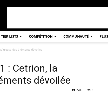
TIER LISTS
COMPÉTITION
COMMUNAUTÉ
PLU
maîtresse des éléments dévoilée
 : Cetrion, la
léments dévoilée
2780
2