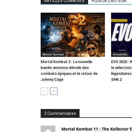
ARTICLES CONNEXES
PLUS DE L'AUTEUR
Mortal Kombat
Actualités
Mortal Kombat 2 : La nouvelle
EVO 2025 : 
bande-annonce dévoile des
la sélectio
combats épiques et le retour de
légendaires
Johnny Cage
SNK 2
2 Commentaires
Mortal Kombat 11 : The Kollector 