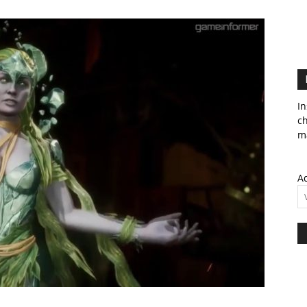
In
c
ma
Ad