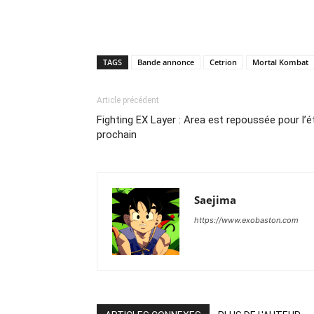
TAGS
Bande annonce
Cetrion
Mortal Kombat
Article précédent
Fighting EX Layer : Area est repoussée pour l’é
prochain
Saejima
https://www.exobaston.com