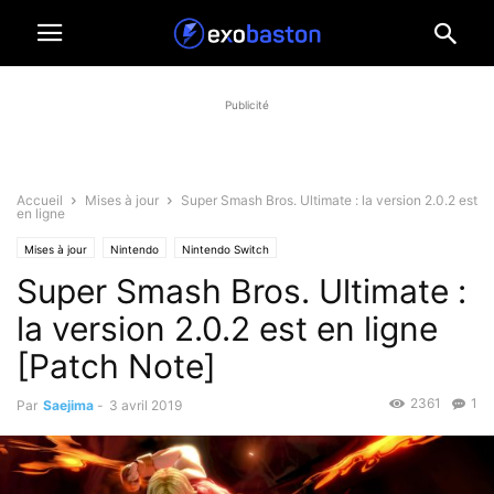
Publicité
Accueil
Mises à jour
Super Smash Bros. Ultimate : la version 2.0.2 est
en ligne
Mises à jour
Nintendo
Nintendo Switch
Super Smash Bros. Ultimate :
la version 2.0.2 est en ligne
[Patch Note]
2361
1
Par
Saejima
-
3 avril 2019