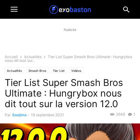
Publicité
Accueil
Actualités
Tier List Super Smash Bros Ultimate : Hungrybox
nous dit tout sur...
Actualités
Smash Bros
Tier List
Vidéos
Tier List Super Smash Bros
Ultimate : Hungrybox nous
dit tout sur la version 12.0
2649
1
Par
Saejima
-
19 septembre 2021