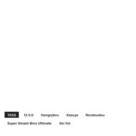
TAGS
12.0.0
Hungrybox
Kazuya
Rondoudou
Super Smash Bros Ultimate
tier list