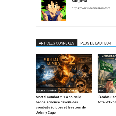
Saejima
https://www.exobaston.com
ARTICLES CONNEXES
PLUS DE L'AUTEUR
Mortal Kombat
EVO
Mortal Kombat 2 : La nouvelle
L’Arabie Sa
bande-annonce dévoile des
total d’Evo 
combats épiques et le retour de
Johnny Cage