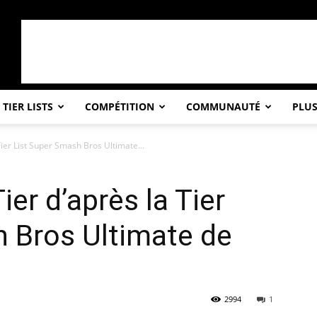
TIER LISTS
COMPÉTITION
COMMUNAUTÉ
PLU
ier List Super Smash Bros Ultimate...
er d’après la Tier
 Bros Ultimate de
2994
1