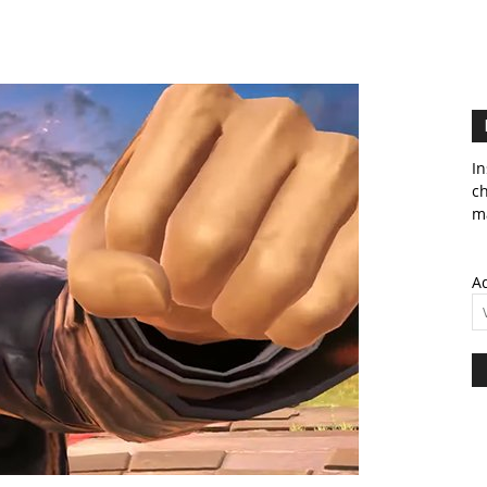
In
c
ma
Ad