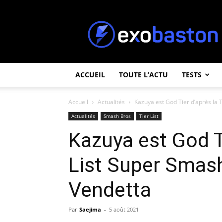
ExoBaston
ACCUEIL
TOUTE L’ACTU
TESTS
Accueil
Actualités
Kazuya est God Tier d’après la T
Actualités
Smash Bros
Tier List
Kazuya est God Ti
List Super Smash
Vendetta
Par
Saejima
-
5 août 2021