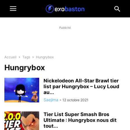
Publicité
Accueil
Tags
Hungrybox
Hungrybox
Nickelodeon All-Star Brawl tier
list par Hungrybox – Lucy Loud
au...
Saejima
-
12 octobre 2021
Tier List Super Smash Bros
Ultimate : Hungrybox nous dit
tout...