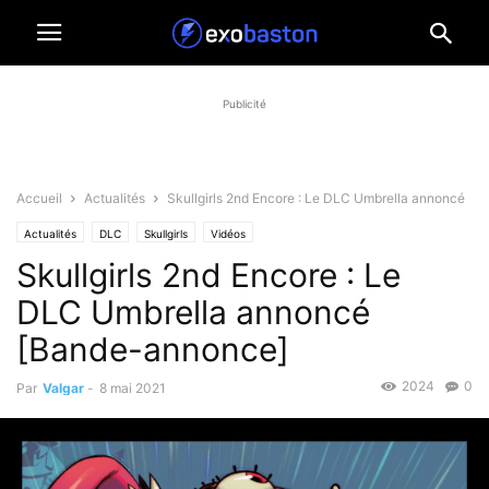
Publicité
Accueil
Actualités
Skullgirls 2nd Encore : Le DLC Umbrella annoncé
Actualités
DLC
Skullgirls
Vidéos
Skullgirls 2nd Encore : Le
DLC Umbrella annoncé
[Bande-annonce]
2024
0
Par
Valgar
-
8 mai 2021