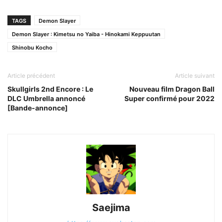
TAGS
Demon Slayer
Demon Slayer : Kimetsu no Yaiba - Hinokami Keppuutan
Shinobu Kocho
Article précédent
Article suivant
Skullgirls 2nd Encore : Le
Nouveau film Dragon Ball
DLC Umbrella annoncé
Super confirmé pour 2022
[Bande-annonce]
Saejima