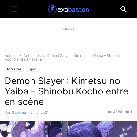
Publicité
Accueil
Actualités
Demon Slayer : Kimetsu no Yaiba – Shinobu
Kocho entre en scène
Actualités
Japon
Demon Slayer : Kimetsu no
Yaiba – Shinobu Kocho entre
en scène
4584
1
Par
Saejima
-
9 mai 2021