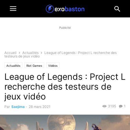
Publicité
Accueil
Actualités
League of Legends : Project L recherche des
testeurs de jeux vidéo
Actualités
Riot Games
Vidéos
League of Legends : Project L
recherche des testeurs de
jeux vidéo
3195
1
Par
Saejima
-
28 mars 2021