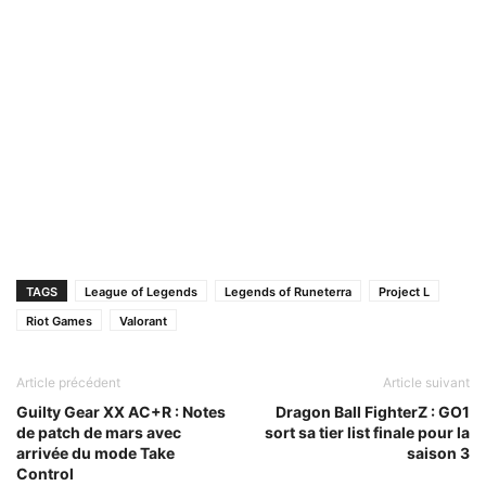
TAGS
League of Legends
Legends of Runeterra
Project L
Riot Games
Valorant
Article précédent
Article suivant
Guilty Gear XX AC+R : Notes
Dragon Ball FighterZ : GO1
de patch de mars avec
sort sa tier list finale pour la
arrivée du mode Take
saison 3
Control