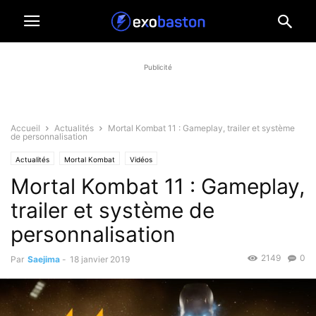
Publicité
Accueil
Actualités
Mortal Kombat 11 : Gameplay, trailer et système
de personnalisation
Actualités
Mortal Kombat
Vidéos
Mortal Kombat 11 : Gameplay,
trailer et système de
personnalisation
2149
0
Par
Saejima
-
18 janvier 2019