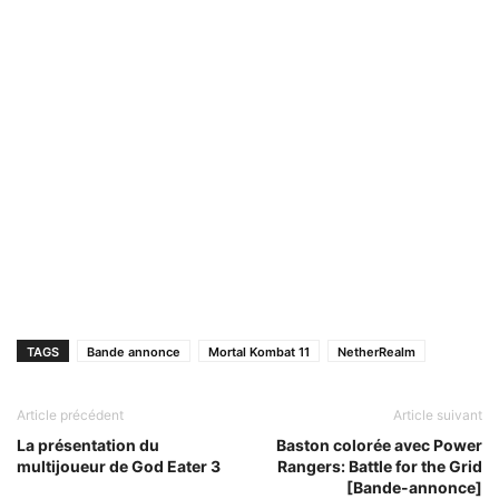
TAGS
Bande annonce
Mortal Kombat 11
NetherRealm
Article précédent
Article suivant
La présentation du
Baston colorée avec Power
multijoueur de God Eater 3
Rangers: Battle for the Grid
[Bande-annonce]