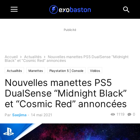
Publicité
Accueil
Actualités
Nouvelles manettes PS5 DualSense “Midnight
Black” et “Cosmic Red” annoncées
Actualités
Manettes
Playstation 5 | Console
Vidéos
Nouvelles manettes PS5
DualSense “Midnight Black”
et “Cosmic Red” annoncées
1119
0
Par
Saejima
-
14 mai 2021