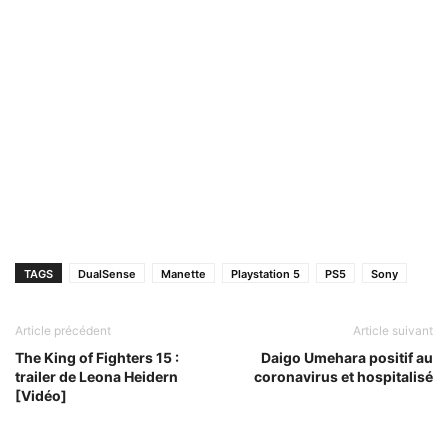
TAGS
DualSense
Manette
Playstation 5
PS5
Sony
Article précédent
Article suivant
The King of Fighters 15 :
Daigo Umehara positif au
trailer de Leona Heidern
coronavirus et hospitalisé
[Vidéo]