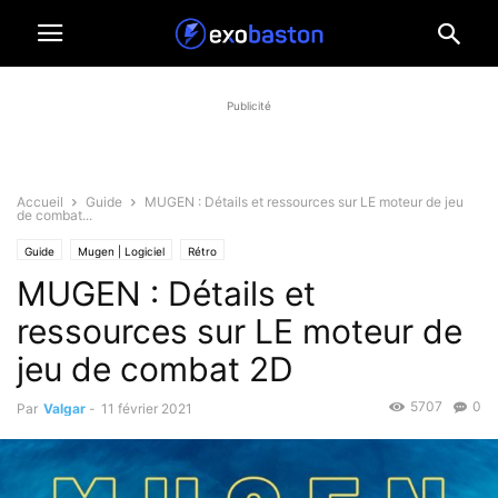
Publicité
Accueil
Guide
MUGEN : Détails et ressources sur LE moteur de jeu
de combat...
Guide
Mugen | Logiciel
Rétro
MUGEN : Détails et
ressources sur LE moteur de
jeu de combat 2D
5707
0
Par
Valgar
-
11 février 2021