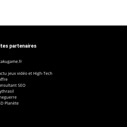
ites partenaires
takugame.fr
actu jeux vidéo et High-Tech
ffre
onsultant SEO
thrasil
ineguerre
SD Planète