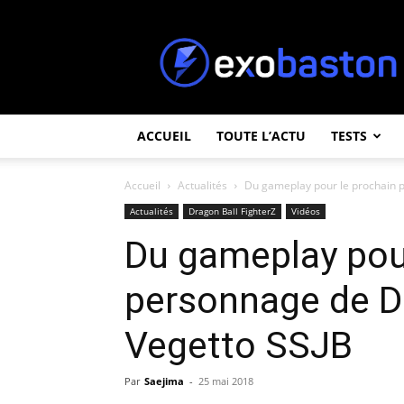
ExoBaston
ACCUEIL
TOUTE L’ACTU
TESTS
Accueil
Actualités
Du gameplay pour le prochain p
Actualités
Dragon Ball FighterZ
Vidéos
Du gameplay pour
personnage de Dr
Vegetto SSJB
Par
Saejima
-
25 mai 2018