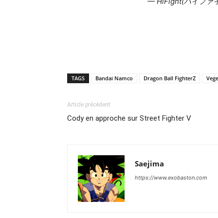
— HiFight(ハイファイ
TAGS
Bandai Namco
Dragon Ball FighterZ
Vege
Article précédent
Cody en approche sur Street Fighter V
Saejima
https://www.exobaston.com