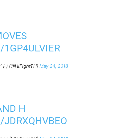
MOVES
/1GP4ULVIER
ト) (@HiFightTH)
May 24, 2018
AND H
M/JDRXQHVBEO