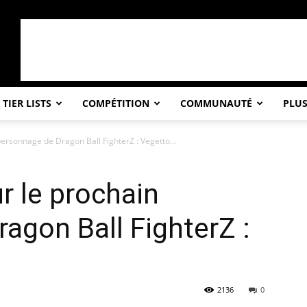
TIER LISTS
COMPÉTITION
COMMUNAUTÉ
PLU
ersonnage de Dragon Ball FighterZ : Vegetto...
 le prochain
agon Ball FighterZ :
2136
0