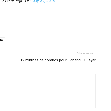
ト) (@HiFightTH)
May 24, 2018
to
Article suivant
12 minutes de combos pour Fighting EX Layer