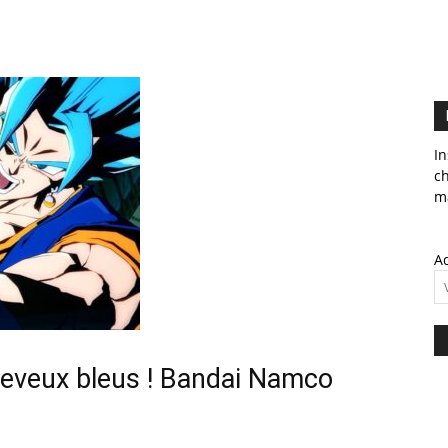
In
c
ma
Ad
heveux bleus ! Bandai Namco