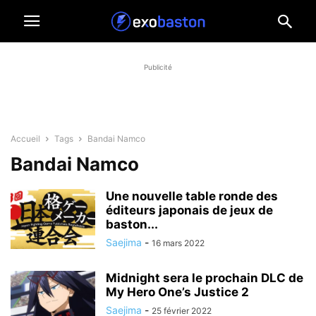
Publicité
Accueil
Tags
Bandai Namco
Bandai Namco
Une nouvelle table ronde des
éditeurs japonais de jeux de
baston...
Saejima
-
16 mars 2022
Midnight sera le prochain DLC de
My Hero One’s Justice 2
Saejima
-
25 février 2022