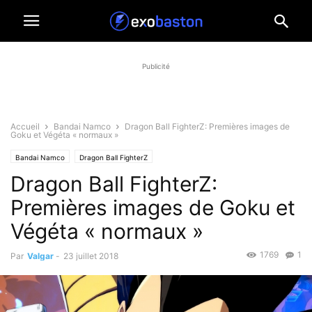
Publicité
Accueil
Bandai Namco
Dragon Ball FighterZ: Premières images de
Goku et Végéta « normaux »
Bandai Namco
Dragon Ball FighterZ
Dragon Ball FighterZ:
Premières images de Goku et
Végéta « normaux »
1769
1
Par
Valgar
-
23 juillet 2018