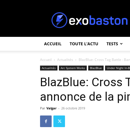
ExoBaston
ACCUEIL
TOUTE L’ACTU
TESTS
Accueil
Actualités
BlazBlue: Cross Tag Battle : B
Actualités
Arc System Works
BlazBlue
Under Night In-B
BlazBlue: Cross T
annonce de la pi
Par
Valgar
-
26 octobre 2019