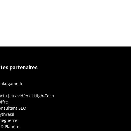
ites partenaires
takugame.fr
actu jeux vidéo et High-Tech
ffre
onsultant SEO
thrasil
ineguerre
SD Planète