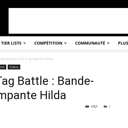
TIER LISTS
COMPÉTITION
COMMUNAUTÉ
PLU
ande-annonce de la pimpante Hilda
irth
Vidéos
ag Battle : Bande-
mpante Hilda
1557
1