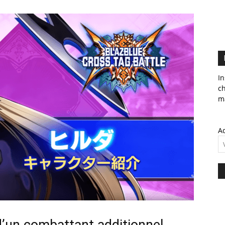
In
c
ma
Ad