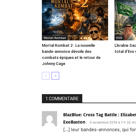
Mortal Kombat
EVO
Mortal Kombat 2 : La nouvelle
L’Arabie Sa
bande-annonce dévoile des
total d’Evo 
combats épiques et le retour de
Johnny Cage
1 COMMENTAIRE
BlazBlue: Cross Tag Battle : Eliza
ExoBaston
4 novembre 2019 à 7 h 32 mi
[…] leur bandes-annonces, qui font