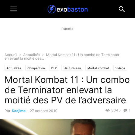
Publicité
Accueil
Actualités
Mortal Kombat 11 : Un combo de Terminator
enlevant la moitié des...
Actualités
Compétition
DLC
Haut niveau
Mortal Kombat
Vidéos
Mortal Kombat 11 : Un combo
de Terminator enlevant la
moitié des PV de l’adversaire
3345
1
Par
Saejima
-
27 octobre 2019