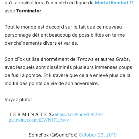
qu’il a réalisé lors d’un match en ligne de
Mortal Kombat 11
avec
Terminator
.
Tout le monde est d’accord sur le fait que ce nouveau
personnage détient beaucoup de possibilités en terme
d’enchaînements divers et variés.
SonicFox utilise énormément de
Throws
et autres
Grabs
,
avec lesquels sont disséminés plusieurs immenses coups
de fusil à pompe. Et il s’avère que cela a enlevé plus de la
moitié des points de vie de son adversaire.
Voyez plutôt :
T E R M I N A T E X2
https://t.co/95oWh9E9vE
pic.twitter.com/tEWNJFLAwv
— SonicFox (@SonicFox)
October 23, 2019