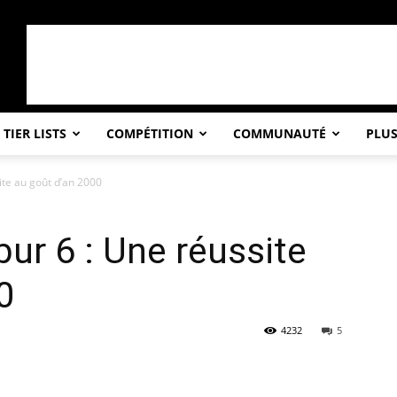
TIER LISTS
COMPÉTITION
COMMUNAUTÉ
PLU
ite au goût d’an 2000
bur 6 : Une réussite
0
4232
5