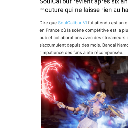
SoulCalibur revient après six a
mouture qui ne laisse rien au h
Dire que
SoulCalibur VI
fut attendu est un 
en France où la scène compétitive est la pl
pub et collaborations avec des streameurs 
s’accumulent depuis des mois. Bandai Namco a
l’impatience des fans a été récompensée.