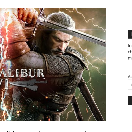
In
c
ma
Ad