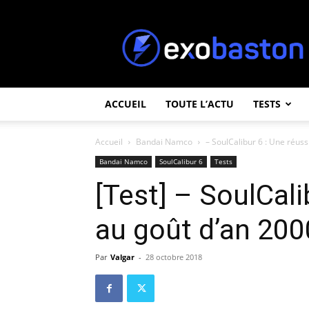
ExoBaston
ACCUEIL
TOUTE L’ACTU
TESTS
Accueil
Bandai Namco
– SoulCalibur 6 : Une réuss
Bandai Namco
SoulCalibur 6
Tests
[Test] – SoulCali
au goût d’an 200
Par
Valgar
-
28 octobre 2018