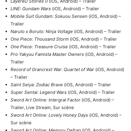
LayereD Stories 0
(iOS, Android) – Trailer
LINE: Gundam Wars
(iOS, Android) – Trailer
Mobile Suit Gundam: Sokuou Sensen
(iOS, Android) –
Trailer
Naruto x Boruto: Ninja Voltage
(iOS, Android) – Trailer
One Piece: Thousand Storm
(iOS, Android) – Trailer
One Piece: Treasure Cruise
(iOS, Android) – Trailer
Pro Yakyuu Famista Master Owners
(iOS, Android) –
Trailer
Record of Grancrest War: Quartet of War
(iOS, Android)
– Trailer
Saint Seiya: Zodiac Brave
(iOS, Android) – Trailer
Super Sentai: Legend Wars
(iOS, Android) – Trailer
Sword Art Online: Intergral Factor
(iOS, Android) –
Trailer, Live Stream, Sur scène
Sword Art Online: Lovely Honey Days
(iOS, Android) –
Sur scène
Sword Art Online: Memory Defrag
(iOS, Android) –