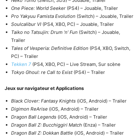
Neko Tomo
(Switch, 3DS) – Jouable, Trailer
One Piece: World Seeker
(PS4) – Jouable, Trailer
Pro Yakyuu Famista Evolution
(Switch) – Jouable, Trailer
Soulcalibur VI
(PS4, XBO, PC) – Jouable, Trailer
Taiko no Tatsujin: Drum ‘n’ Fun
(Switch) – Jouable,
Trailer
Tales of Vesperia: Definitive Edition
(PS4, XBO, Switch,
PC) – Trailer
Tekken 7
(PS4, XBO, PC) – Live Stream, Sur scène
Tokyo Ghoul: re Call to Exist
(PS4) – Trailer
Jeux sur navigateur et Applications
Black Clover: Fantasy Knights
(iOS, Android) – Trailer
Digimon ReArise
(iOS, Android) – Trailer
Dragon Ball Legends
(iOS, Android) – Trailer
Dragon Ball Z: Bucchiggiri Match
(Enza) – Trailer
Dragon Ball Z: Dokkan Battle
(iOS, Android) – Trailer