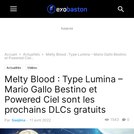
Publicité
Accueil
Actualités
Melty Blood : Type Lumina – Mario Gallo Bestino
et Powered Ciel...
Actualités
Vidéos
Melty Blood : Type Lumina –
Mario Gallo Bestino et
Powered Ciel sont les
prochains DLCs gratuits
1543
0
Par
Saejima
-
11 avril 2022