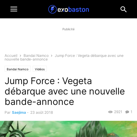
Publicité
Accueil
Bandai Namco
Jump Force : Vegeta débarque avec une
nouvelle bande-annonce
Bandai Namco
Vidéos
Jump Force : Vegeta
débarque avec une nouvelle
bande-annonce
2921
1
Par
Saejima
-
23 août 2018