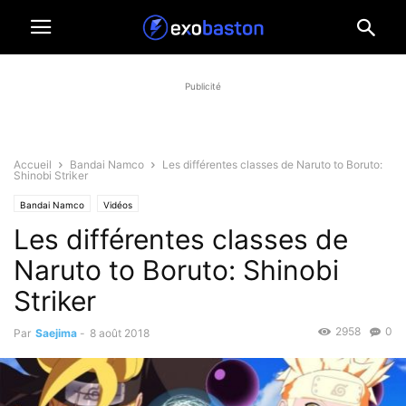
Publicité
Accueil
Bandai Namco
Les différentes classes de Naruto to Boruto:
Shinobi Striker
Bandai Namco
Vidéos
Les différentes classes de
Naruto to Boruto: Shinobi
Striker
2958
0
Par
Saejima
-
8 août 2018