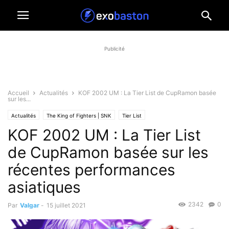
Publicité
Accueil
Actualités
KOF 2002 UM : La Tier List de CupRamon basée
sur les...
Actualités
The King of Fighters | SNK
Tier List
KOF 2002 UM : La Tier List
de CupRamon basée sur les
récentes performances
asiatiques
2342
0
Par
Valgar
-
15 juillet 2021