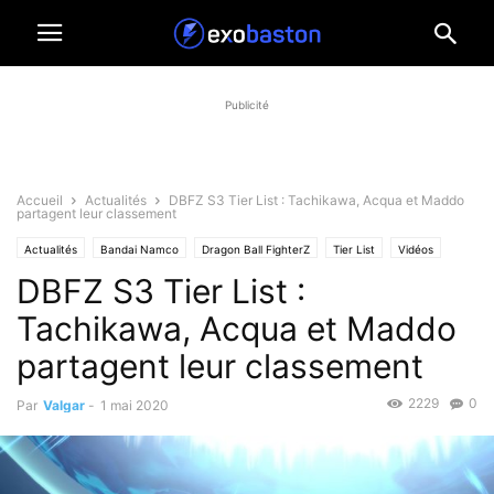
Publicité
Accueil
Actualités
DBFZ S3 Tier List : Tachikawa, Acqua et Maddo
partagent leur classement
Actualités
Bandai Namco
Dragon Ball FighterZ
Tier List
Vidéos
DBFZ S3 Tier List :
Tachikawa, Acqua et Maddo
partagent leur classement
2229
0
Par
Valgar
-
1 mai 2020