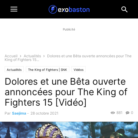
Publicité
Accueil
Actualités
Dolores et une Bêta ouverte annoncées pour The
King of Fighters 15...
Actualités
The King of Fighters | SNK
Vidéos
Dolores et une Bêta ouverte
annoncées pour The King of
Fighters 15 [Vidéo]
881
0
Par
Saejima
-
28 octobre 2021