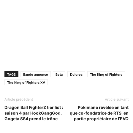
TAGS
Bande annonce
Beta
Dolores
The King of Fighters
The King of Fighters XV
Article précédent
Article suivant
Dragon Ball FighterZ tier list :
Pokimane révélée en tant
saison 4 par HookGangGod.
que co-fondatrice de RTS, en
Gogeta SS4 prend le trône
partie propriétaire de l’EVO