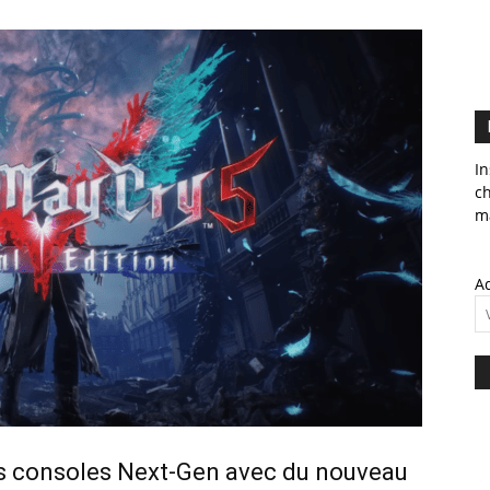
In
c
ma
Ad
 les consoles Next-Gen avec du nouveau