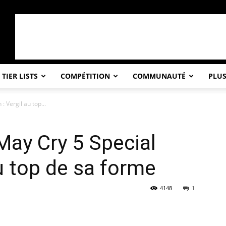
TIER LISTS
COMPÉTITION
COMMUNAUTÉ
PLU
: Vergil au top...
May Cry 5 Special
au top de sa forme
4148
1