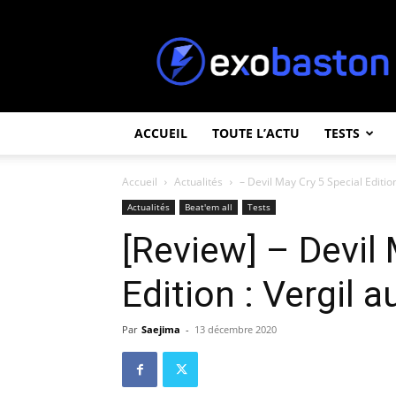
ExoBaston
ACCUEIL
TOUTE L’ACTU
TESTS
Accueil
Actualités
– Devil May Cry 5 Special Edition 
Actualités
Beat'em all
Tests
[Review] – Devil 
Edition : Vergil 
Par
Saejima
-
13 décembre 2020