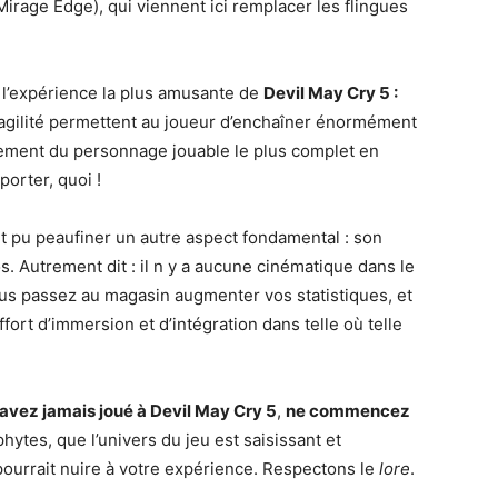
Mirage Edge), qui viennent ici remplacer les flingues
t l’expérience la plus amusante de
Devil May Cry 5 :
 agilité permettent au joueur d’enchaîner énormément
blement du personnage jouable le plus complet en
orter, quoi !
t pu peaufiner un autre aspect fondamental : son
os. Autrement dit : il n y a aucune cinématique dans le
us passez au magasin augmenter vos statistiques, et
fort d’immersion et d’intégration dans telle où telle
’avez jamais joué à Devil May Cry 5
,
ne commencez
ophytes, que l’univers du jeu est saisissant et
 pourrait nuire à votre expérience. Respectons le
lore
.