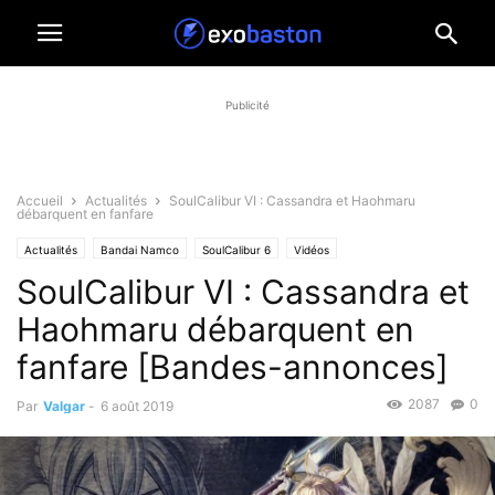
Publicité
Accueil
Actualités
SoulCalibur VI : Cassandra et Haohmaru
débarquent en fanfare
Actualités
Bandai Namco
SoulCalibur 6
Vidéos
SoulCalibur VI : Cassandra et
Haohmaru débarquent en
fanfare [Bandes-annonces]
2087
0
Par
Valgar
-
6 août 2019