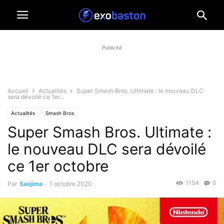
Publicité
Accueil
Actualités
Super Smash Bros. Ultimate : le nouveau DLC
sera dévoilé ce 1er...
Actualités
Smash Bros
Super Smash Bros. Ultimate :
le nouveau DLC sera dévoilé
ce 1er octobre
1154
0
Par
Saejima
-
1 octobre 2020