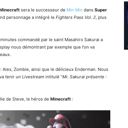
Minecraft
sera le successeur de
Min Min
dans
Super
cond personnage a intégré le
Fighters Pass Vol. 2
, plus
s minutes commandé par le saint Masahiro Sakurai a
eplay
nous démontrant par exemple que l’on va
veaux.
: Alex, Zombie, ainsi que le délicieux Enderman. Nous
va tenir un
Livestream
intitulé “
Mr. Sakurai présente :
lle de Steve, le héros de
Minecraft
: