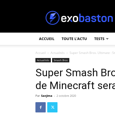
ExoBaston
ACCUEIL
TOUTE L’ACTU
TESTS
Accueil
Actualités
Super Smash Bros. Ultimate : S
Actualités
Smash Bros
Super Smash Bros
de Minecraft ser
Par
Saejima
-
2 octobre 2020