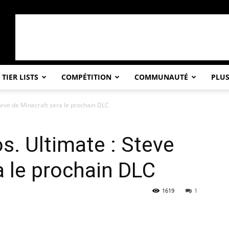
TIER LISTS
COMPÉTITION
COMMUNAUTÉ
PLU
teve de Minecraft sera le prochain DLC
. Ultimate : Steve
a le prochain DLC
1619
1