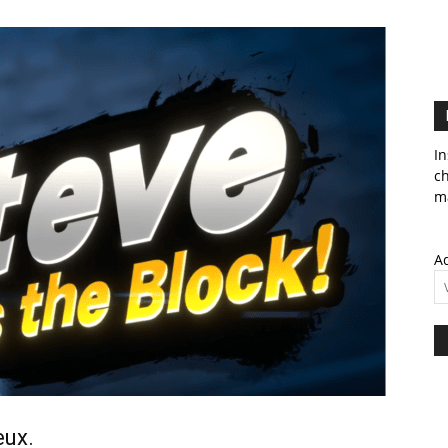
In
c
ma
Ad
eux.