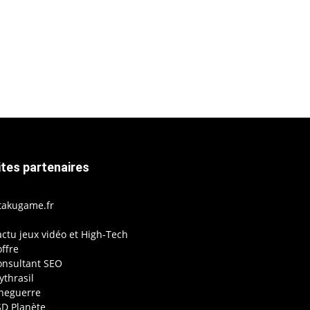
ites partenaires
takugame.fr
actu jeux vidéo et High-Tech
ffre
onsultant SEO
thrasil
ineguerre
SD Planète