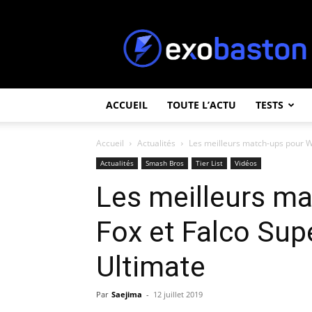
ExoBaston
ACCUEIL
TOUTE L’ACTU
TESTS
Accueil
Actualités
Les meilleurs match-ups pour W
Actualités
Smash Bros
Tier List
Vidéos
Les meilleurs ma
Fox et Falco Su
Ultimate
Par
Saejima
-
12 juillet 2019