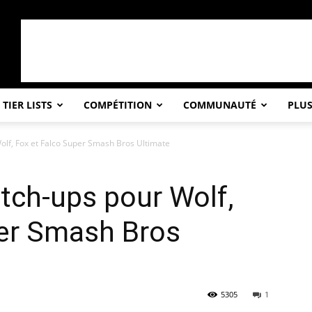
TIER LISTS
COMPÉTITION
COMMUNAUTÉ
PLU
olf, Fox et Falco Super Smash Bros Ultimate
tch-ups pour Wolf,
per Smash Bros
5305
1