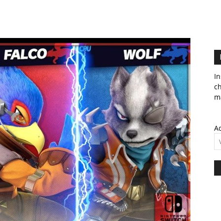
In
c
ma
Ad