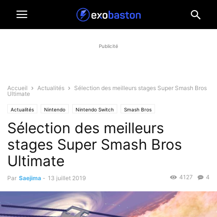
Publicité
Accueil
Actualités
Sélection des meilleurs stages Super Smash Bros
Ultimate
Actualités
Nintendo
Nintendo Switch
Smash Bros
Sélection des meilleurs
stages Super Smash Bros
Ultimate
4127
4
Par
Saejima
-
13 juillet 2019