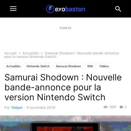
Publicité
Accueil
Actualités
Samurai Shodown : Nouvelle bande-annonce
pour la version Nintendo Switch
Actualités
Nintendo Switch
Samurai Shodown
SNK
Vidéos
Samurai Shodown : Nouvelle
bande-annonce pour la
version Nintendo Switch
1691
2
Par
Valgar
-
6 novembre 2019