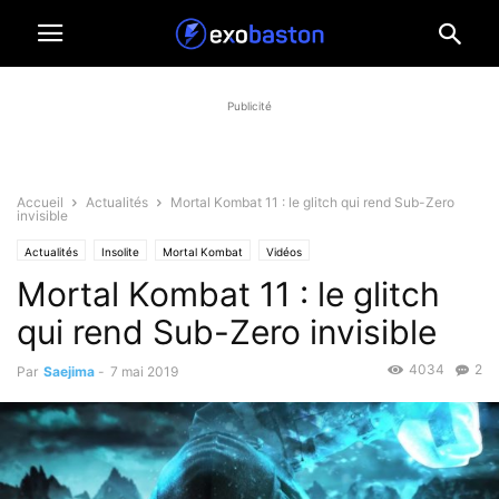
Publicité
Accueil
Actualités
Mortal Kombat 11 : le glitch qui rend Sub-Zero
invisible
Actualités
Insolite
Mortal Kombat
Vidéos
Mortal Kombat 11 : le glitch
qui rend Sub-Zero invisible
4034
2
Par
Saejima
-
7 mai 2019