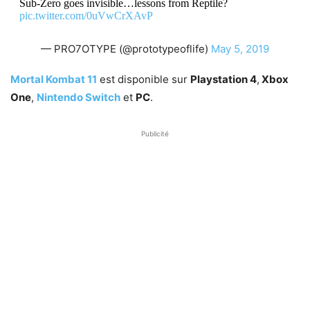
Sub-Zero goes invisible…lessons from Reptile?
pic.twitter.com/0uVwCrXAvP
— PRO7OTYPE (@prototypeoflife)
May 5, 2019
Mortal Kombat 11
est disponible sur
Playstation 4
,
Xbox
One
,
Nintendo Switch
et
PC
.
Publicité