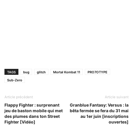
TAGS
bug
glitch
Mortal Kombat 11
PRO7OTYPE
Sub-Zero
Article précédent
Article suivant
Flappy Fighter : surprenant
Granblue Fantasy: Versus : la
jeu de baston mobile qui met
bêta fermée se fera du 31 mai
des plumes dans ton Street
au 1er juin [inscriptions
Fighter [Vidéo]
ouvertes]