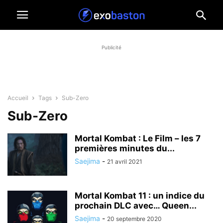
Publicité
Accueil
Tags
Sub-Zero
Sub-Zero
Mortal Kombat : Le Film – les 7
premières minutes du...
Saejima
-
21 avril 2021
Mortal Kombat 11 : un indice du
prochain DLC avec… Queen...
Saejima
-
20 septembre 2020