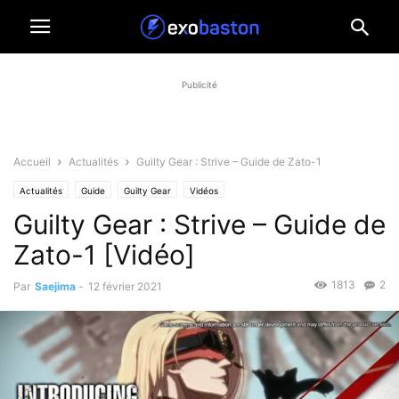
Publicité
Accueil
Actualités
Guilty Gear : Strive – Guide de Zato-1
Actualités
Guide
Guilty Gear
Vidéos
Guilty Gear : Strive – Guide de
Zato-1 [Vidéo]
1813
2
Par
Saejima
-
12 février 2021