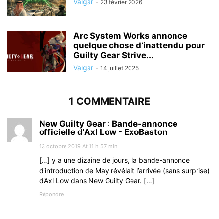
Valgar
-
23 février 2026
Arc System Works annonce
quelque chose d’inattendu pour
Guilty Gear Strive...
Valgar
-
14 juillet 2025
1 COMMENTAIRE
New Guilty Gear : Bande-annonce
officielle d'Axl Low - ExoBaston
13 octobre 2019 At 11 h 57 min
[…] y a une dizaine de jours, la bande-annonce
d’introduction de May révélait l’arrivée (sans surprise)
d’Axl Low dans New Guilty Gear. […]
Répondre