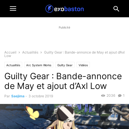
Publicité
Accueil
Actualités
Guilty Gear : Bande-annonce de May et ajout d’Axl
Low
Actualités
Arc System Works
Guilty Gear
Vidéos
Guilty Gear : Bande-annonce
de May et ajout d’Axl Low
2036
1
Par
Saejima
-
3 octobre 2019