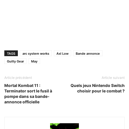
TAGS
arc system works
Axl Low
Bande annonce
Guilty Gear
May
Article précédent
Article suivant
Mortal Kombat 11 :
Quels jeux Nintendo Switch
Terminator sort le fusil à
choisir pour le combat ?
pompe dans sa bande-
annonce officielle