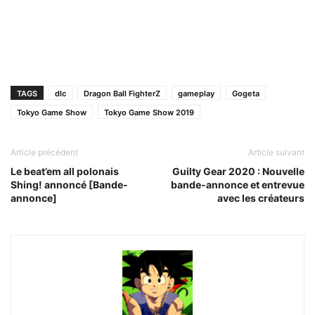
TAGS
dlc
Dragon Ball FighterZ
gameplay
Gogeta
Tokyo Game Show
Tokyo Game Show 2019
Article précédent
Article suivant
Le beat’em all polonais
Guilty Gear 2020 : Nouvelle
Shing! annoncé [Bande-
bande-annonce et entrevue
annonce]
avec les créateurs