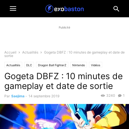
Publicité
Accueil
Actualités
Gogeta DBFZ : 10 minutes de gameplay et date de
sortie
Actualités
DLC
Dragon Ball FighterZ
Nintendo
Vidéos
Gogeta DBFZ : 10 minutes de
gameplay et date de sortie
3240
1
Par
Saejima
-
14 septembre 2019