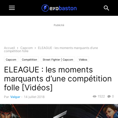
Publicité
Accueil
Capcom
ELEAGUE : les moments marquants d’une
compétition folle
Capcom
Compétition
Street Fighter | Capcom
Vidéos
ELEAGUE : les moments
marquants d’une compétition
folle [Vidéos]
1522
0
Par
Valgar
-
14 juillet 2018