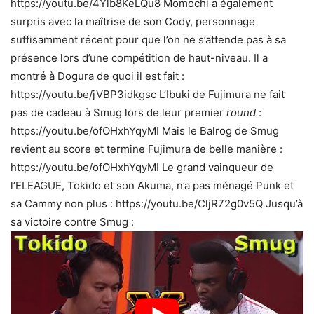
https://youtu.be/4Ylb8KeLQu8 Momochi a également
surpris avec la maîtrise de son Cody, personnage
suffisamment récent pour que l’on ne s’attende pas à sa
présence lors d’une compétition de haut-niveau. Il a
montré à Dogura de quoi il est fait :
https://youtu.be/jVBP3idkgsc L’Ibuki de Fujimura ne fait
pas de cadeau à Smug lors de leur premier
round
:
https://youtu.be/ofOHxhYqyMI Mais le Balrog de Smug
revient au score et termine Fujimura de belle manière :
https://youtu.be/ofOHxhYqyMI Le grand vainqueur de
l’ELEAGUE, Tokido et son Akuma, n’a pas ménagé Punk et
sa Cammy non plus : https://youtu.be/CljR72g0v5Q Jusqu’à
sa victoire contre Smug :