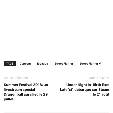
TAGS
Capcom
Eleague
Street Fighter
Street Fighter V
Article précédent
Article suivant
Summer Festival 2018: un
Under Night In-Birth Exe:
livestream spécial
Late[st] débarque sur Steam
Dragonball aura lieu le 29
le 21 août
juillet