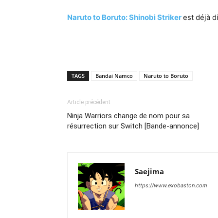
Naruto to Boruto: Shinobi Striker
est déjà d
TAGS
Bandai Namco
Naruto to Boruto
Article précédent
Ninja Warriors change de nom pour sa
résurrection sur Switch [Bande-annonce]
Saejima
https://www.exobaston.com