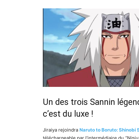
Un des trois Sannin légen
c’est du luxe !
Jiraiya rejoindra
Naruto to Boruto: Shinobi 
téléchargeable par l’intermédiaire du
“Ninju