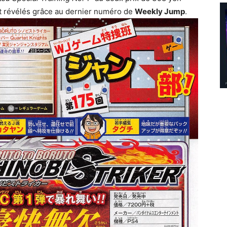
nt révélés grâce au dernier numéro de
Weekly Jump
.