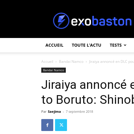
ExoBaston
ACCUEIL
TOUTE L’ACTU
TESTS
Accueil
Bandai Namco
Jiraiya annoncé en DLC pou
Bandai Namco
Jiraiya annoncé 
to Boruto: Shinob
Par
Saejima
-
7 septembre 2018