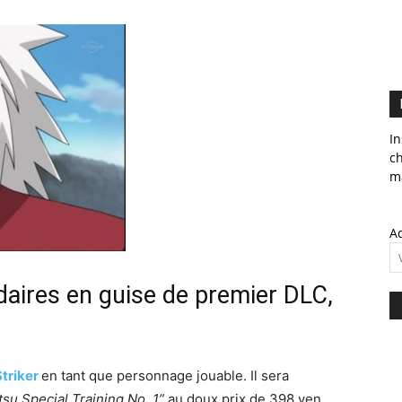
In
c
ma
Ad
daires en guise de premier DLC,
Striker
en tant que personnage jouable. Il sera
tsu Special Training No. 1”
au doux prix de 398 yen