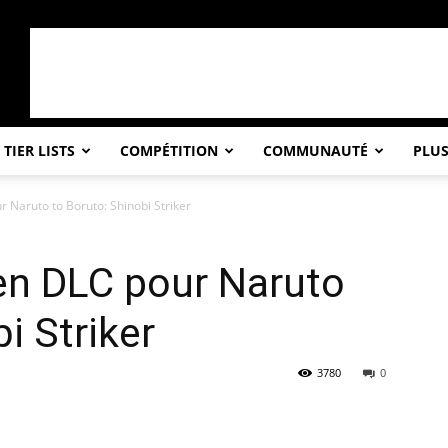
TIER LISTS
COMPÉTITION
COMMUNAUTÉ
PLU
r Naruto to Boruto: Shinobi Striker
en DLC pour Naruto
i Striker
3780
0