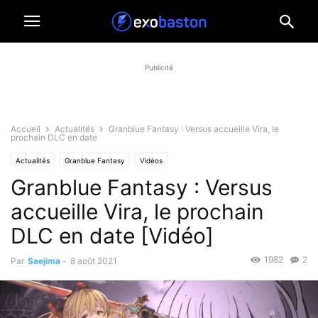
Publicité
Accueil
Actualités
Granblue Fantasy : Versus accueille Vira, le
prochain DLC en date
Actualités
Granblue Fantasy
Vidéos
Granblue Fantasy : Versus
accueille Vira, le prochain
DLC en date [Vidéo]
1982
2
Par
Saejima
-
8 août 2021