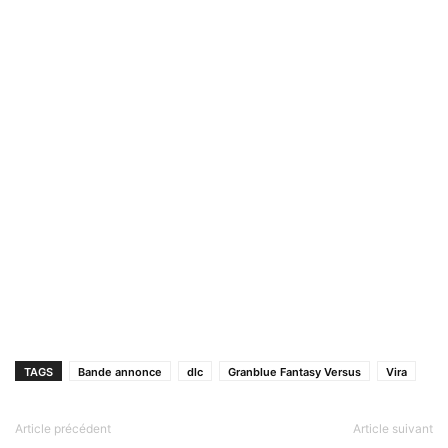
TAGS
Bande annonce
dlc
Granblue Fantasy Versus
Vira
Article précédent
Article suivant