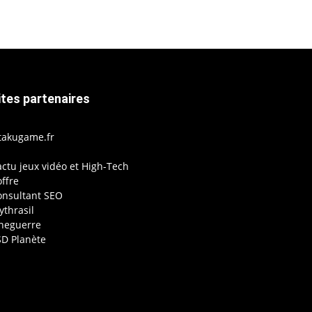
ites partenaires
takugame.fr
actu jeux vidéo et High-Tech
ffre
onsultant SEO
thrasil
ineguerre
SD Planète