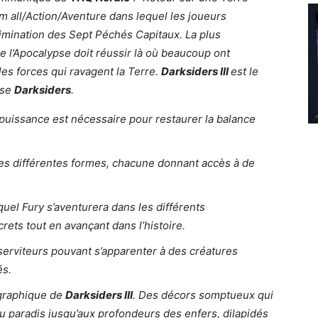
em all/Action/Aventure dans lequel les joueurs
limination des Sept Péchés Capitaux. La plus
e l’Apocalypse doit réussir là où beaucoup ont
les forces qui ravagent la Terre.
Darksiders III
est le
ise
Darksiders
.
puissance est nécessaire pour restaurer la balance
ses différentes formes, chacune donnant accès à de
uel Fury s’aventurera dans les différents
rets tout en avançant dans l’histoire.
serviteurs pouvant s’apparenter à des créatures
és.
e graphique de
Darksiders III
. Des décors somptueux qui
u paradis jusqu’aux profondeurs des enfers, dilapidés