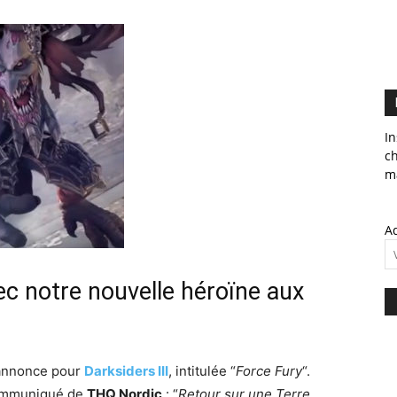
In
c
ma
Ad
ec notre nouvelle héroïne aux
-annonce pour
Darksiders III
, intitulée “
Force Fury
“.
communiqué de
THQ Nordic
: “
Retour sur une Terre