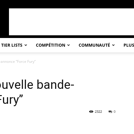
TIER LISTS
COMPÉTITION
COMMUNAUTÉ
PLU
e-annonce “Force Fury”
nouvelle bande-
ury”
2322
0