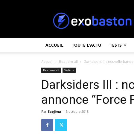
ExoBaston
ACCUEIL
TOUTE L’ACTU
TESTS
Accueil
Beat'em all
Darksiders III : nouvelle band
Beat'em all
Vidéos
Darksiders III : 
annonce “Force F
Par
Saejima
-
3 octobre 2018