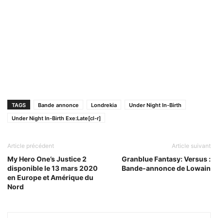
TAGS
Bande annonce
Londrekia
Under Night In-Birth
Under Night In-Birth Exe:Late[cl-r]
Article précédent
Article suivant
My Hero One’s Justice 2
Granblue Fantasy: Versus :
disponible le 13 mars 2020
Bande-annonce de Lowain
en Europe et Amérique du
Nord