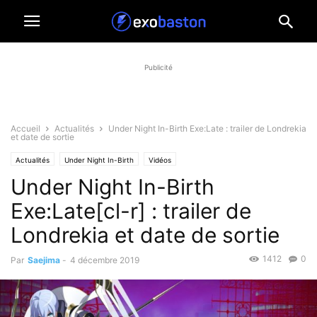
Publicité
Accueil
Actualités
Under Night In-Birth Exe:Late : trailer de Londrekia
et date de sortie
Actualités
Under Night In-Birth
Vidéos
Under Night In-Birth
Exe:Late[cl-r] : trailer de
Londrekia et date de sortie
1412
0
Par
Saejima
-
4 décembre 2019