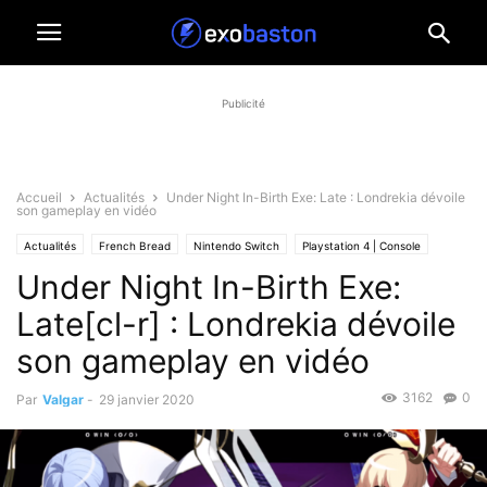
Publicité
Accueil
Actualités
Under Night In-Birth Exe: Late : Londrekia dévoile
son gameplay en vidéo
Actualités
French Bread
Nintendo Switch
Playstation 4 | Console
Under Night In-Birth Exe:
Under Night In-Birth
Vidéos
Late[cl-r] : Londrekia dévoile
son gameplay en vidéo
3162
0
Par
Valgar
-
29 janvier 2020