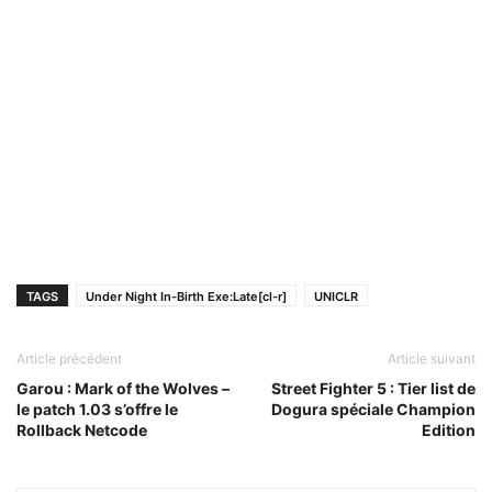
TAGS
Under Night In-Birth Exe:Late[cl-r]
UNICLR
Article précédent
Article suivant
Garou : Mark of the Wolves –
Street Fighter 5 : Tier list de
le patch 1.03 s’offre le
Dogura spéciale Champion
Rollback Netcode
Edition