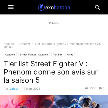
Publicité
Accueil
Capcom
Tier list Street Fighter V : Phenom donne son avis
sur la...
Capcom
Street Fighter | Capcom
Tier List
Unes
Tier list Street Fighter V :
Phenom donne son avis sur
la saison 5
2563
1
Par
Valgar
-
14 mars 2021