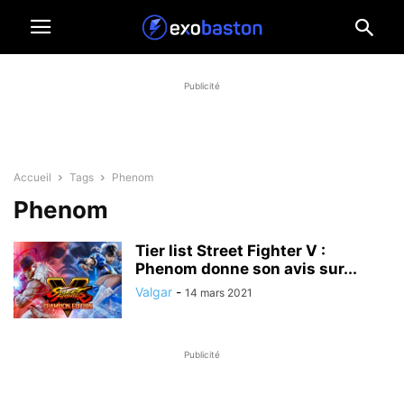
Publicité
Accueil
Tags
Phenom
Phenom
Tier list Street Fighter V :
Phenom donne son avis sur...
Valgar
-
14 mars 2021
Publicité