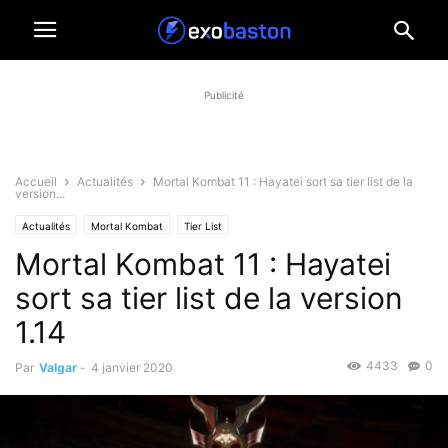
Publicité
Accueil
Actualités
Mortal Kombat 11 : Hayatei sort sa tier list de la
version...
Actualités
Mortal Kombat
Tier List
Mortal Kombat 11 : Hayatei
sort sa tier list de la version
1.14
4433
0
Par
Valgar
-
4 janvier 2020