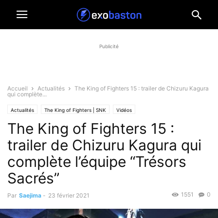
Publicité
Accueil
Actualités
The King of Fighters 15 : trailer de Chizuru Kagura
qui complète...
Actualités
The King of Fighters | SNK
Vidéos
The King of Fighters 15 :
trailer de Chizuru Kagura qui
complète l’équipe “Trésors
Sacrés”
1551
0
Par
Saejima
-
23 février 2021